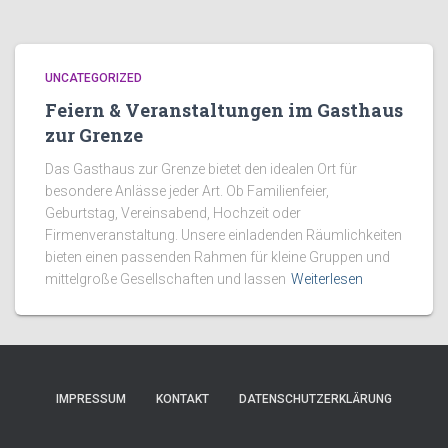
UNCATEGORIZED
Feiern & Veranstaltungen im Gasthaus
zur Grenze
Das Gasthaus zur Grenze bietet den idealen Ort für
besondere Anlässe jeder Art. Ob Familienfeier,
Geburtstag, Vereinsabend, Hochzeit oder
Firmenveranstaltung. Unsere einladenden Räumlichkeiten
bieten einen passenden Rahmen für kleine Gruppen und
mittelgroße Gesellschaften und lassen
Weiterlesen
IMPRESSUM
KONTAKT
DATENSCHUTZERKLÄRUNG