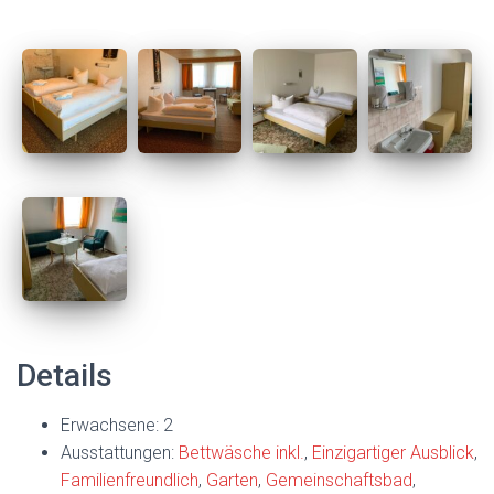
Details
Erwachsene:
2
Ausstattungen:
Bettwäsche inkl.
,
Einzigartiger Ausblick
,
Familien­freundlich
,
Garten
,
Gemeinschafts­bad
,