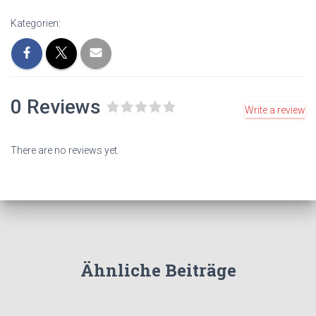
Kategorien:
0 Reviews
Write a review
R
a
t
There are no reviews yet.
e
d
0
o
u
t
o
f
Ähnliche Beiträge
5
.